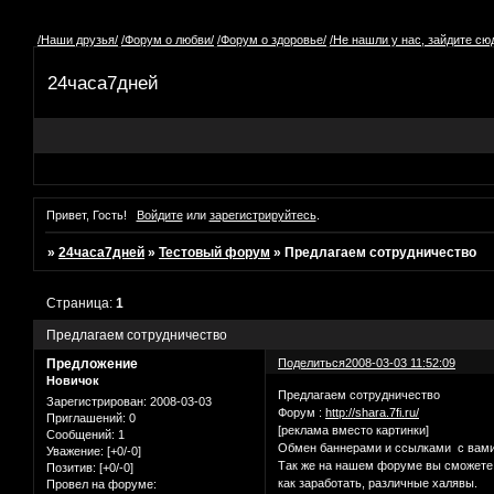
/Наши друзья/
/Форум о любви/
/Форум о здоровье/
/Не нашли у нас, зайдите сюд
24часа7дней
Привет, Гость!
Войдите
или
зарегистрируйтесь
.
»
24часа7дней
»
Тестовый форум
»
Предлагаем сотрудничество
Страница:
1
Предлагаем сотрудничество
Предложение
Поделиться
2008-03-03 11:52:09
Новичок
Предлагаем сотрудничество
Зарегистрирован
: 2008-03-03
Форум :
http://shara.7fi.ru/
Приглашений:
0
[реклама вместо картинки]
Сообщений:
1
Обмен баннерами и ссылками с вами 
Уважение:
[+0/-0]
Так же на нашем форуме вы сможете 
Позитив:
[+0/-0]
как заработать, различные халявы.
Провел на форуме: