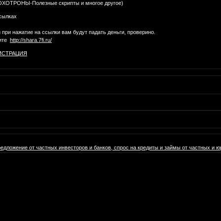
ЛОХОТРОНЫ-Полезные скрипты и многое другое)
сылках
при нажатие на ссылки вам будут падать деньги, проверино.
шите
http://shara.7fi.ru/
ИСТРАЦИЯ