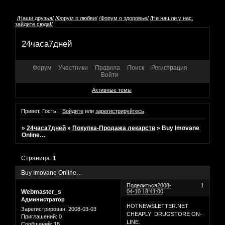
/Наши друзья/
/Форум о любви/
/Форум о здоровье/
/Не нашли у нас,
зайдите сюда!/
24часа7дней
Форум
Участники
Правила
Поиск
Регистрация
Войти
Активные темы
Привет, Гость!
Войдите
или
зарегистрируйтесь
.
»
24часа7дней
»
Покупка-Продажа лекарств
»
Buy Imovane
Online…
Страница:
1
Buy Imovane Online…
Поделиться
2008-
1
Webmaster_s
04-10 18:41:00
Администратор
HOTNEWSLETTER.NET
Зарегистрирован
: 2008-03-03
CHEAPLY DRUGSTORE ON-
Приглашений:
0
LINE.
Сообщений:
18