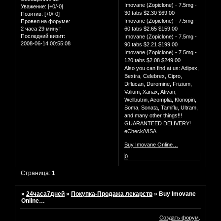
Imovane (Zopiclone) - 7.5mg -
Уважение:
[+0/-0]
30 tabs $2.30 $69.00
Позитив:
[+0/-0]
Imovane (Zopiclone) - 7.5mg -
Провел на форуме:
2 часа 29 минут
60 tabs $2.65 $159.00
Последний визит:
Imovane (Zopiclone) - 7.5mg -
2008-06-14 00:55:08
90 tabs $2.21 $199.00
Imovane (Zopiclone) - 7.5mg -
120 tabs $2.08 $249.00
Also you can find at us: Adipex,
Bextra, Celebrex, Cipro,
Diflucan, Duromine, Frizium,
Valium, Xanax, Ativan,
Wellbutrin, Acomplia, Klonopin,
Soma, Sonata, Tamiflu, Ultram,
and many other things!!!
GUARANTEED DELIVERY!
eCheck/VISA
Buy Imovane Online…
0
Страница:
1
»
24часа7дней
»
Покупка-Продажа лекарств
»
Buy Imovane
Online…
Создать форум
.