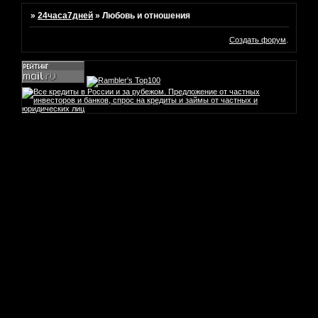
»
24часа7дней
»
Любовь и отношения
Создать форум
.