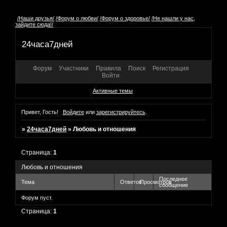
/Наши друзья/
/Форум о любви/
/Форум о здоровье/
/Не нашли у нас,
зайдите сюда!/
24часа7дней
Форум
Участники
Правила
Поиск
Регистрация
Войти
Активные темы
Привет, Гость!
Войдите
или
зарегистрируйтесь
.
»
24часа7дней
»
Любовь и отношения
Страница:
1
Любовь и отношения
Последнее
Тема
Ответов
Просмотров
сообщение
Форум пуст.
Страница:
1